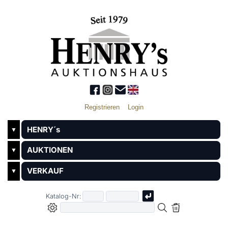
Registrieren
Login
HENRY´s
▼
AUKTIONEN
▼
VERKAUF
▼
Katalog-Nr: