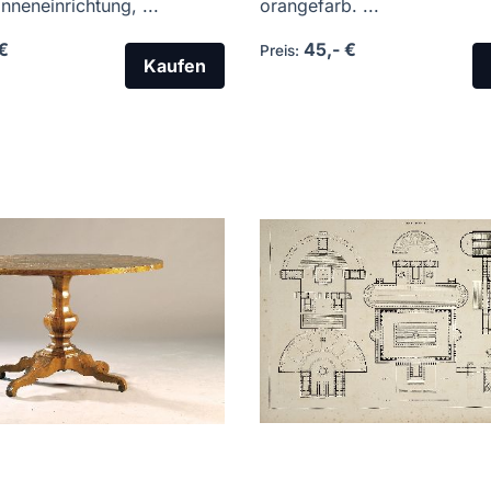
nneneinrichtung, ...
orangefarb. ...
€
45,- €
Preis:
Kaufen