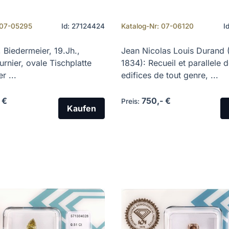
 07-05295
Id: 27124424
Katalog-Nr: 07-06120
I
, Biedermeier, 19.Jh.,
Jean Nicolas Louis Durand 
nier, ovale Tischplatte
1834): Recueil et parallele 
r ...
edifices de tout genre, ...
 €
750,- €
Preis:
Kaufen