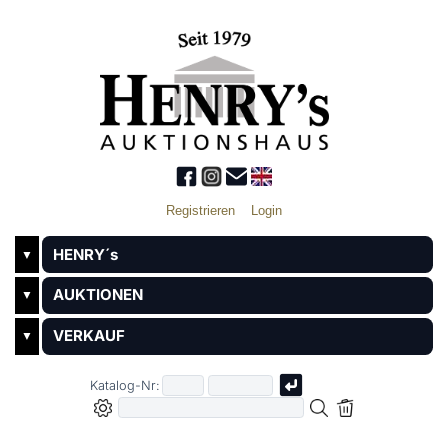
Registrieren
Login
HENRY´s
▼
AUKTIONEN
▼
VERKAUF
▼
Katalog-Nr: