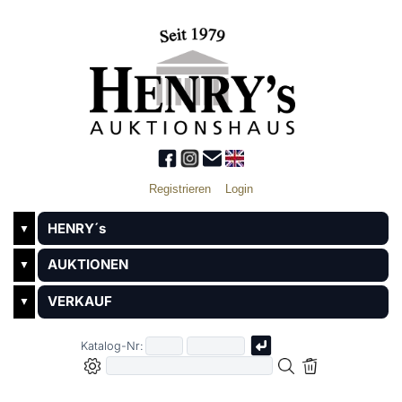
Registrieren
Login
HENRY´s
▼
AUKTIONEN
▼
VERKAUF
▼
Katalog-Nr: