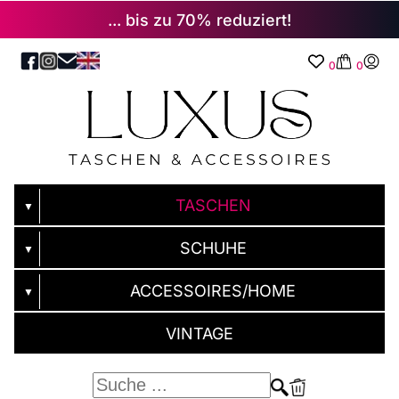
... bis zu 70% reduziert!
0
0
TASCHEN
▼
SCHUHE
▼
ACCESSOIRES/HOME
▼
VINTAGE