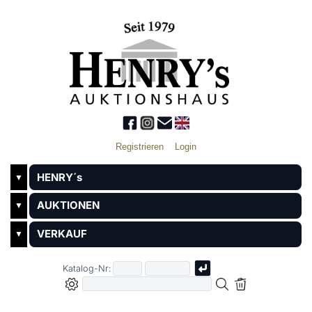
Registrieren
Login
HENRY´s
▼
AUKTIONEN
▼
VERKAUF
▼
Katalog-Nr: