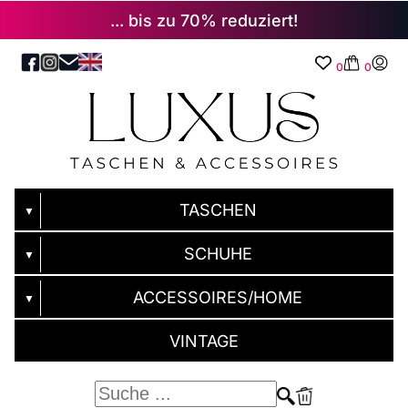
... bis zu 70% reduziert!
0
0
TASCHEN
▼
SCHUHE
▼
ACCESSOIRES/HOME
▼
VINTAGE