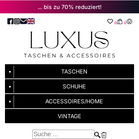
... bis zu 70% reduziert!
0
0
TASCHEN
▼
SCHUHE
▼
ACCESSOIRES/HOME
▼
VINTAGE