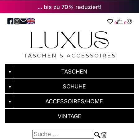
... bis zu 70% reduziert!
0
0
TASCHEN
▼
SCHUHE
▼
ACCESSOIRES/HOME
▼
VINTAGE