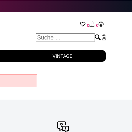
0
0
E
VINTAGE