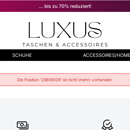
... bis zu 70% reduziert!
SCHUHE
ACCESSOIRES/HOM
Die Position '26806109' ist nicht (mehr) vorhanden.