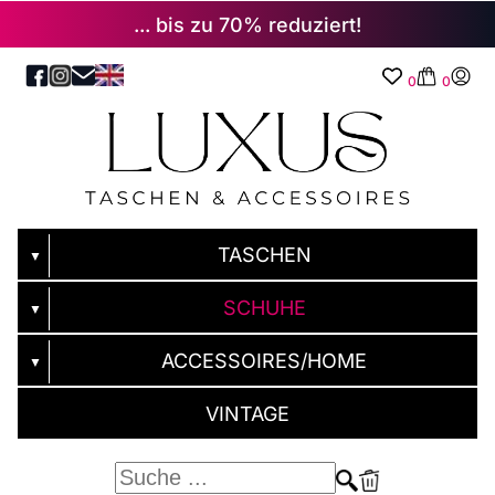
... bis zu 70% reduziert!
0
0
TASCHEN
▼
SCHUHE
▼
ACCESSOIRES/HOME
▼
VINTAGE