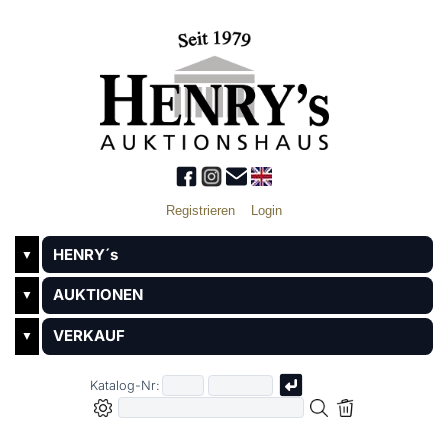
Registrieren
Login
HENRY´s
▼
AUKTIONEN
▼
VERKAUF
▼
Katalog-Nr: