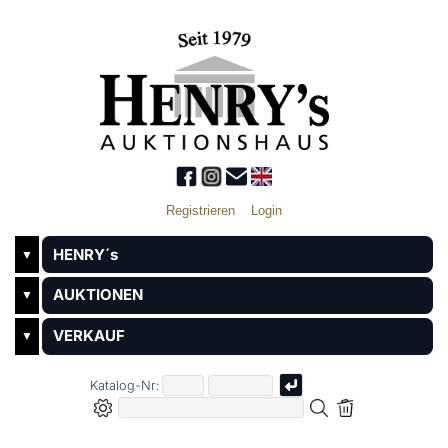
Registrieren
Login
HENRY´s
▼
AUKTIONEN
▼
VERKAUF
▼
Katalog-Nr: