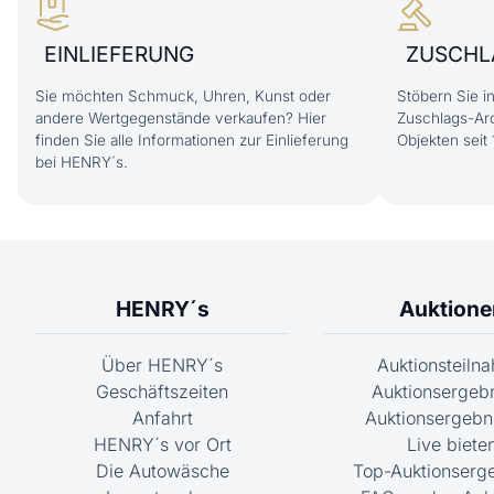
EINLIEFERUNG
ZUSCHL
Sie möchten Schmuck, Uhren, Kunst oder
Stöbern Sie 
andere Wertgegenstände verkaufen? Hier
Zuschlags-Arc
finden Sie alle Informationen zur Einlieferung
Objekten seit 
bei HENRY´s.
HENRY´s
Auktione
Über HENRY´s
Auktionsteiln
Geschäftszeiten
Auktionsergeb
Anfahrt
Auktionsergebni
HENRY´s vor Ort
Live biete
Die Autowäsche
Top-Auktionserg