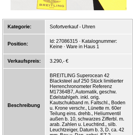
Kategorie:
Sofortverkauf - Uhren
Id: 27086315 · Katalognummer:
Position:
Keine · Ware in Haus 1
Verkaufspreis:
3.290,- €
BREITLING Superocean 42
Blacksteel auf 250 Stück limitierter
Herrenchronometer Referenz
M17364B7, Automatik, geschw.
Edelstahlgeh. inkl. orig.
Kautschukband m. Faltschl., Boden
Beschreibung
u. Krone verschr., Lünette m. 60er
Teilung eins. drehb., Heliumventil
außen b. 10, schwarzes Zifferbl. m.
arab. Zahlen u. Leuchtind., silb.
Leuchtzeiger, Datum b. 3, D. ca. 42