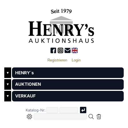
Registrieren
Login
HENRY´s
▼
AUKTIONEN
▼
VERKAUF
▼
Katalog-Nr: