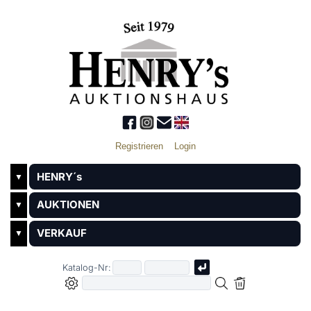
Registrieren
Login
HENRY´s
▼
AUKTIONEN
▼
VERKAUF
▼
Katalog-Nr: