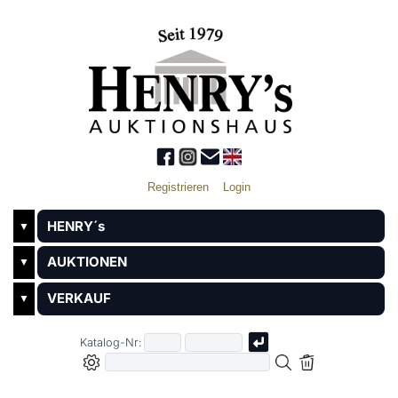
Registrieren
Login
HENRY´s
▼
AUKTIONEN
▼
VERKAUF
▼
Katalog-Nr: