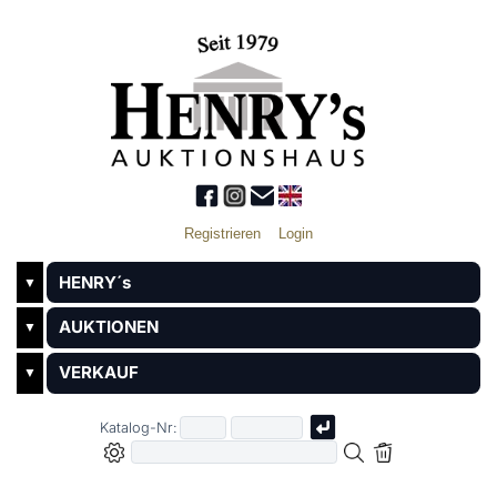
Registrieren
Login
HENRY´s
▼
AUKTIONEN
▼
VERKAUF
▼
Katalog-Nr: