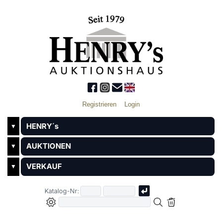
Registrieren
Login
HENRY´s
▼
AUKTIONEN
▼
VERKAUF
▼
Katalog-Nr: