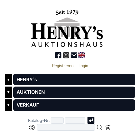
Registrieren
Login
HENRY´s
▼
AUKTIONEN
▼
VERKAUF
▼
Katalog-Nr: