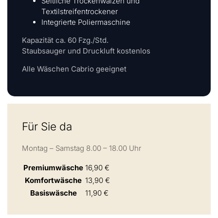
Seitliche Trockenwalzen und
Textilstreifentrockener
Integrierte Poliermaschine
Kapazität ca. 60 Fzg./Std.
Staubsauger und Druckluft kostenlos
Alle Wäschen Cabrio geeignet
Für Sie da
Montag – Samstag 8.00 – 18.00 Uhr
Premiumwäsche
16,90 €
Komfortwäsche
13,90 €
Basiswäsche
11,90 €