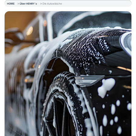
HOME
Über HENRY´s
Die Autowäsche