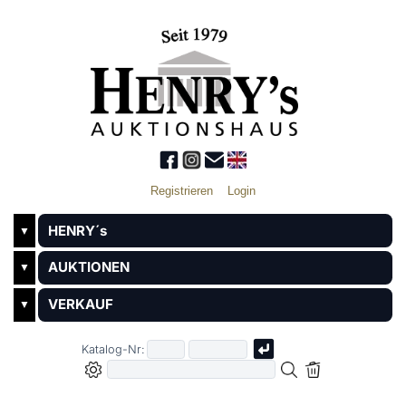
Registrieren
Login
HENRY´s
▼
AUKTIONEN
▼
VERKAUF
▼
Katalog-Nr: