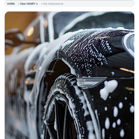
HOME
Über HENRY´s
Die Autowäsche