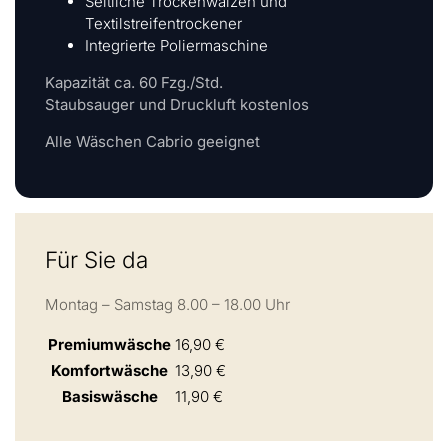
Seitliche Trockenwalzen und
Textilstreifentrockener
Integrierte Poliermaschine
Kapazität ca. 60 Fzg./Std.
Staubsauger und Druckluft kostenlos
Alle Wäschen Cabrio geeignet
Für Sie da
Montag – Samstag 8.00 – 18.00 Uhr
Premiumwäsche
16,90 €
Komfortwäsche
13,90 €
Basiswäsche
11,90 €