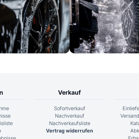
n
Verkauf
ahme
Sofortverkauf
Einlie
nisse
Nachverkauf
Versand
sliste
Nachverkaufsliste
Kat
n
Vertrag widerrufen
Abk
ebnisse
Erha