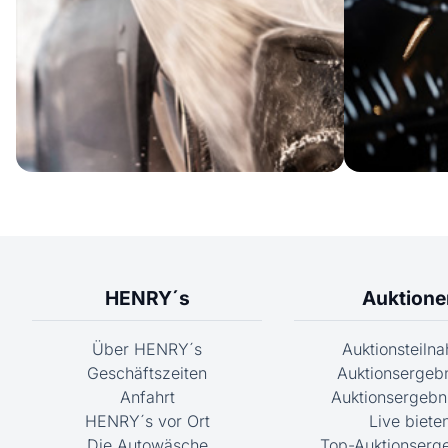
HENRY´s
Auktione
Über HENRY´s
Auktionsteiln
Geschäftszeiten
Auktionsergeb
Anfahrt
Auktionsergebni
HENRY´s vor Ort
Live biete
Die Autowäsche
Top-Auktionserg