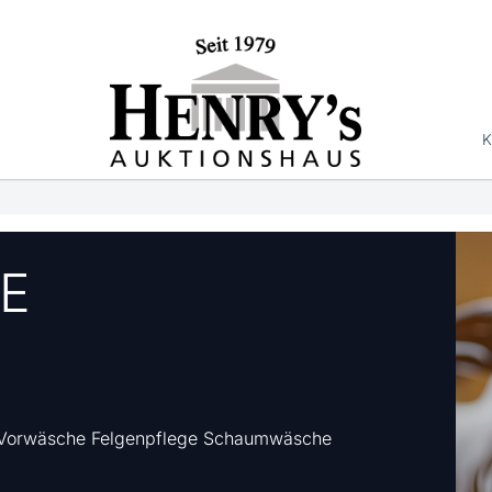
K
E
d-Vorwäsche Felgenpflege Schaumwäsche