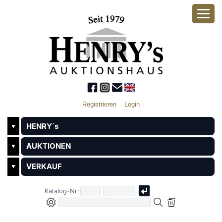
Registrieren
Login
HENRY´s
▼
AUKTIONEN
▼
VERKAUF
▼
Katalog-Nr: