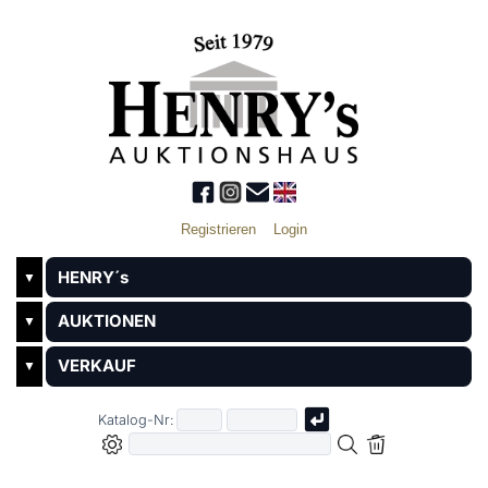
Registrieren
Login
HENRY´s
▼
AUKTIONEN
▼
VERKAUF
▼
Katalog-Nr: