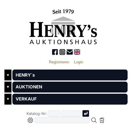
Registrieren
Login
HENRY´s
▼
AUKTIONEN
▼
VERKAUF
▼
Katalog-Nr: