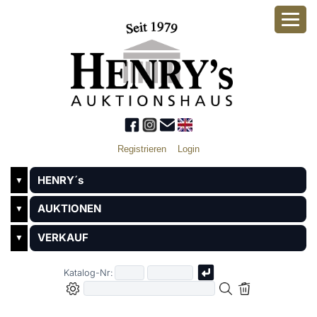
Registrieren
Login
HENRY´s
▼
AUKTIONEN
▼
VERKAUF
▼
Katalog-Nr: