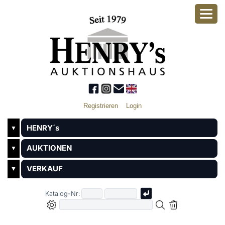
Registrieren
Login
HENRY´s
▼
AUKTIONEN
▼
VERKAUF
▼
Katalog-Nr: