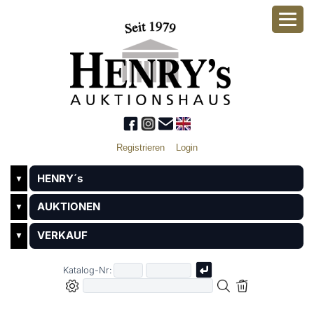
Registrieren
Login
HENRY´s
▼
AUKTIONEN
▼
VERKAUF
▼
Katalog-Nr: