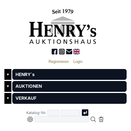
Registrieren
Login
HENRY´s
▼
AUKTIONEN
▼
VERKAUF
▼
Katalog-Nr: