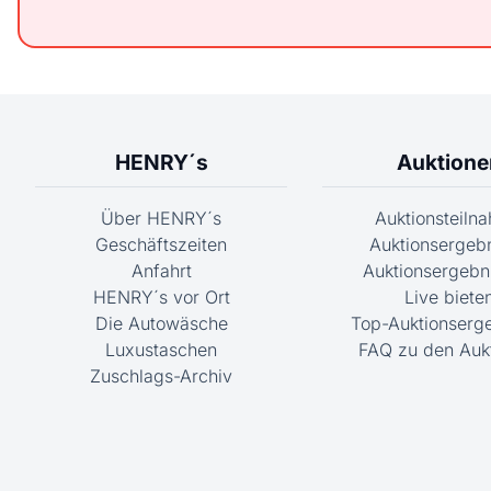
HENRY´s
Auktione
Über HENRY´s
Auktionsteiln
Geschäftszeiten
Auktionsergeb
Anfahrt
Auktionsergebni
HENRY´s vor Ort
Live biete
Die Autowäsche
Top-Auktionserg
Luxustaschen
FAQ zu den Auk
Zuschlags-Archiv