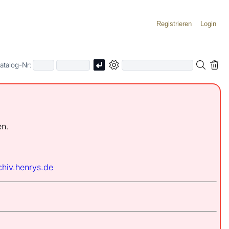
Registrieren
Login
atalog-Nr:
en.
chiv.henrys.de