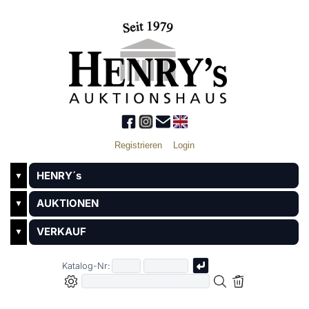
Registrieren
Login
HENRY´s
▼
AUKTIONEN
▼
VERKAUF
▼
Katalog-Nr: