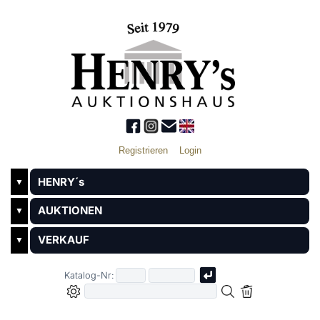
Registrieren
Login
HENRY´s
▼
AUKTIONEN
▼
VERKAUF
▼
Katalog-Nr: