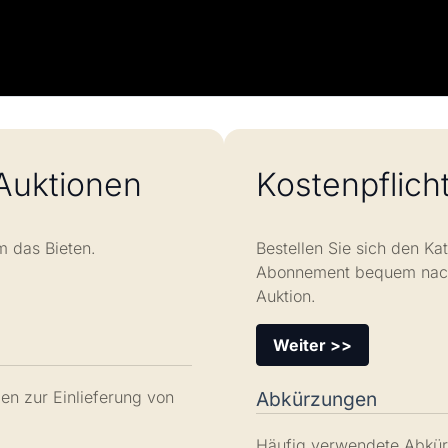
Auktionen
Kostenpflich
m das Bieten.
Bestellen Sie sich den K
Abonnement bequem nach 
Auktion.
Weiter >>
Abkürzungen
en zur Einlieferung von
Häufig verwendete Abkür