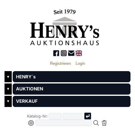
Registrieren
Login
HENRY´s
▼
AUKTIONEN
▼
VERKAUF
▼
Katalog-Nr: