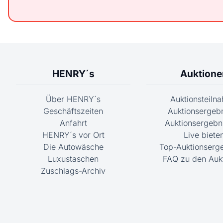
HENRY´s
Auktione
Über HENRY´s
Auktionsteiln
Geschäftszeiten
Auktionsergeb
Anfahrt
Auktionsergebni
HENRY´s vor Ort
Live biete
Die Autowäsche
Top-Auktionserg
Luxustaschen
FAQ zu den Auk
Zuschlags-Archiv