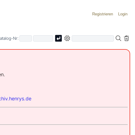
Registrieren
Login
atalog-Nr:
en.
chiv.henrys.de