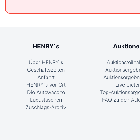
HENRY´s
Auktione
Über HENRY´s
Auktionsteiln
Geschäftszeiten
Auktionsergeb
Anfahrt
Auktionsergebni
HENRY´s vor Ort
Live biete
Die Autowäsche
Top-Auktionserg
Luxustaschen
FAQ zu den Auk
Zuschlags-Archiv