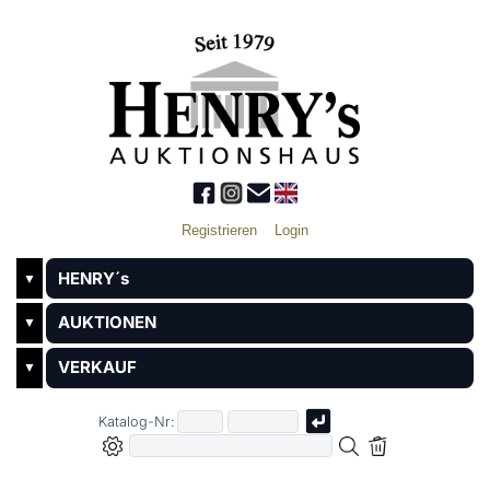
Registrieren
Login
HENRY´s
▼
AUKTIONEN
▼
VERKAUF
▼
Katalog-Nr: