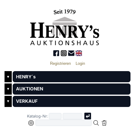
Registrieren
Login
HENRY´s
▼
AUKTIONEN
▼
VERKAUF
▼
Katalog-Nr: