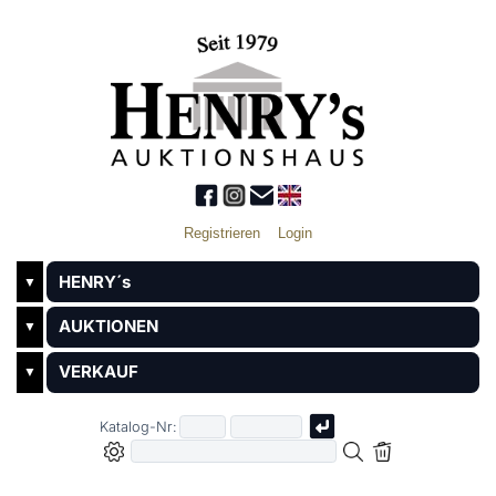
Registrieren
Login
HENRY´s
▼
AUKTIONEN
▼
VERKAUF
▼
Katalog-Nr: