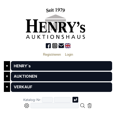
Registrieren
Login
HENRY´s
▼
AUKTIONEN
▼
VERKAUF
▼
Katalog-Nr: