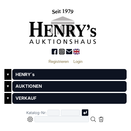
Registrieren
Login
HENRY´s
▼
AUKTIONEN
▼
VERKAUF
▼
Katalog-Nr: