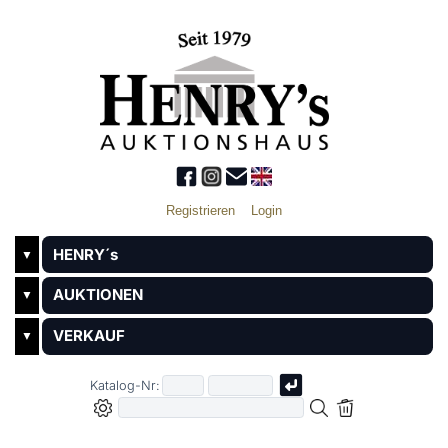
Registrieren
Login
HENRY´s
▼
AUKTIONEN
▼
VERKAUF
▼
Katalog-Nr: