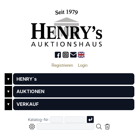
Registrieren
Login
HENRY´s
▼
AUKTIONEN
▼
VERKAUF
▼
Katalog-Nr: