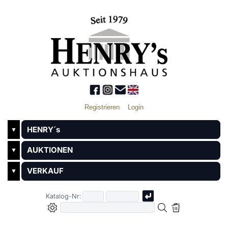
Registrieren
Login
HENRY´s
▼
AUKTIONEN
▼
VERKAUF
▼
Katalog-Nr: