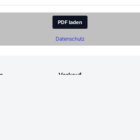
PDF laden
Datenschutz
n
Verkauf
ahme
Sofortverkauf
Einlie
nisse
Nachverkauf
Versand
sliste
Nachverkaufsliste
Kat
n
Vertrag widerrufen
Abk
ebnisse
Erha
tionen
Unverbin