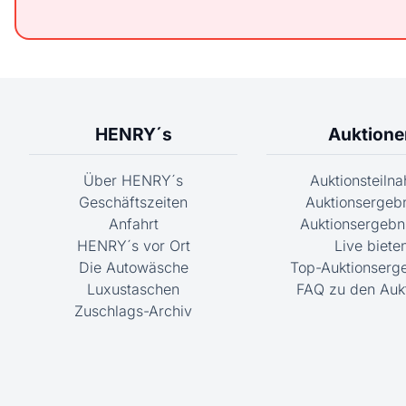
HENRY´s
Auktione
Über HENRY´s
Auktionsteiln
Geschäftszeiten
Auktionsergeb
Anfahrt
Auktionsergebni
HENRY´s vor Ort
Live biete
Die Autowäsche
Top-Auktionserg
Luxustaschen
FAQ zu den Auk
Zuschlags-Archiv