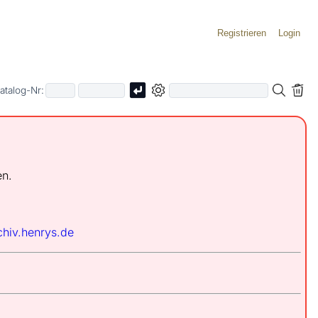
Registrieren
Login
atalog-Nr:
en.
chiv.henrys.de