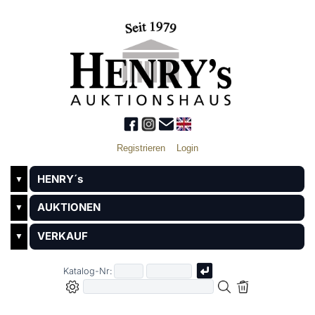
Registrieren
Login
HENRY´s
▼
AUKTIONEN
▼
VERKAUF
▼
Katalog-Nr: