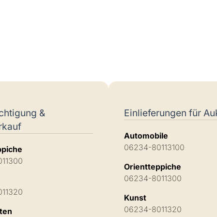
chtigung &
Einlieferungen für Au
rkauf
Automobile
06234-80113100
ppiche
011300
Orientteppiche
06234-8011300
011320
Kunst
06234-8011320
äten