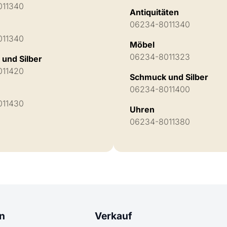
011340
Antiquitäten
06234-8011340
011340
Möbel
06234-8011323
und Silber
011420
Schmuck und Silber
06234-8011400
011430
Uhren
06234-8011380
n
Verkauf