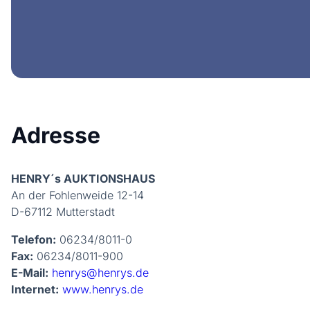
Adresse
HENRY´s AUKTIONSHAUS
An der Fohlenweide 12-14
D-67112 Mutterstadt
Telefon:
06234/8011-0
Fax:
06234/8011-900
E-Mail:
henrys@henrys.de
Internet:
www.henrys.de