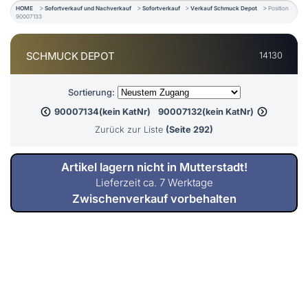
HOME
Sofortverkauf und Nachverkauf
Sofortverkauf
Verkauf Schmuck Depot
Position
90007133
SCHMUCK DEPOT
14130
Sortierung:
90007134(kein KatNr)
90007132(kein KatNr)
Zurück zur Liste
(Seite 292)
Artikel lagern nicht in Mutterstadt!
Lieferzeit ca. 7 Werktage
Zwischenverkauf vorbehalten