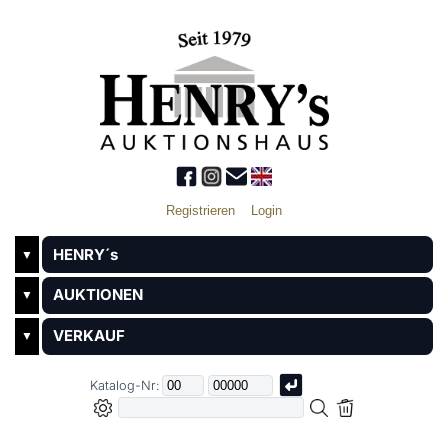
Registrieren
Login
HENRY´s
▼
AUKTIONEN
▼
VERKAUF
▼
Katalog-Nr: